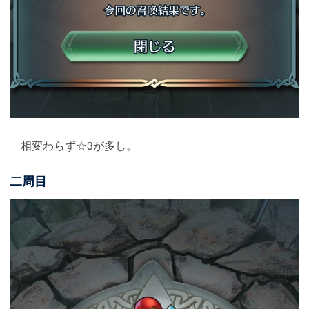
相変わらず☆3が多し。
二周目